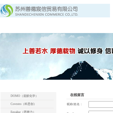
首页
关于我们
产品中心
产品列表
在线留言
DOMO（道默化学）
Covestro（科思创）
昵称/姓名：
Envalior（恩骅力）