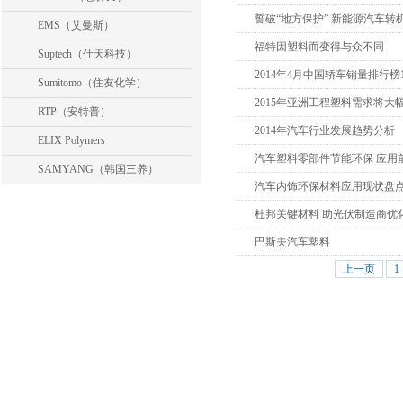
誓破“地方保护” 新能源汽车转
EMS（艾曼斯）
福特因塑料而变得与众不同
Suptech（仕天科技）
2014年4月中国轿车销量排行榜1
Sumitomo（住友化学）
2015年亚洲工程塑料需求将大
RTP（安特普）
2014年汽车行业发展趋势分析
ELIX Polymers
汽车塑料零部件节能环保 应用
SAMYANG（韩国三养）
汽车内饰环保材料应用现状盘
杜邦关键材料 助光伏制造商优
巴斯夫汽车塑料
上一页
1